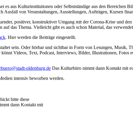
 sei es aus Kulturinstitutionen oder Selbstständige aus den Bereichen Bi
ch Ausfall von Veranstaltungen, Ausstellungen, Aufträgen, Kursen finan
rbauender, positiver, konstruktiver Umgang mit der Corona-Krise und de
 auf das Thema. Vielleicht gibt es auch schon Material, das verwende
ack
. Hier werden die Beiträge eingestellt.
estaltet sein. Oder hörbar und sichtbar in Form von Lesungen, Musik, The
önnt Videos, Text, Podcast, Interviews, Bilder, Illustrationen, Fotos 
urbuero@stadt-oldenburg.de
Das Kulturbüro nimmt dann Kontakt mit eu
Medien intensiv beworben werden.
ickt bitte diese
nimmt dann Kontakt mit