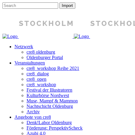
Netzwerk
cre8 oldenburg
Oldenburger Portal
Veranstaltungen
cre8_workshop Reihe 2021
cre8_dialog
cre8_open
cre8_workshop
Festival der Illustratoren
Kulturbörse Nordwest
Muse, Mampf & Mammon
Nachtschicht Oldenburg
Archiv
Angebote von cre8
Denk!Labor Oldenburg
Förderung: PerspektivScheck
Azubi 4.0