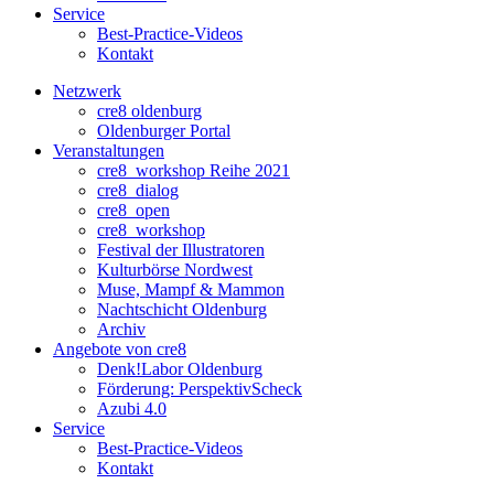
Service
Best-Practice-Videos
Kontakt
Netzwerk
cre8 oldenburg
Oldenburger Portal
Veranstaltungen
cre8_workshop Reihe 2021
cre8_dialog
cre8_open
cre8_workshop
Festival der Illustratoren
Kulturbörse Nordwest
Muse, Mampf & Mammon
Nachtschicht Oldenburg
Archiv
Angebote von cre8
Denk!Labor Oldenburg
Förderung: PerspektivScheck
Azubi 4.0
Service
Best-Practice-Videos
Kontakt