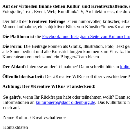
Auf der virtuellen Bühne stehen Kultur- und Kreativschaffende
,
Fotografie, Text, Event, Web, Rundfunk/TV, Architektur etc., die dur
Der Inhalt der
kreativen Beiträge
ist ein humorvoller, kritischer, e
Momentaufnahme, ein subjektiver Blick von Künstler*innen/Kreativen
Die Plattform
ist die
Facebook- und Instagram-Seite von Kulturschn
Die Form:
Die Beiträge können als Grafik, Illustration, Foto, Text g
alle Sinne bedient und alle Kunstrichtungen kommen zum Einsatz. Ihr k
Kamerateam von oeins und ein Blogger-Team bieten.
Der Ablauf:
Interesse an der Teilnahme? Dann schreibt bitte an
kult
Öffentlichkeitsarbeit:
Der #Kreative WIRus soll über verschiedene 
Achtung: Der #Kreative WIRus ist ansteckend!
So geht’s,
wenn Ihr Rückfragen habt oder teilnehmen wollt? Dann sch
Informationen an
kulturbuero@stadt-oldenburg.de
. Das Kulturbüro 
euch auf.
Name Kultur- / Kreativschaffende
Kontaktdaten