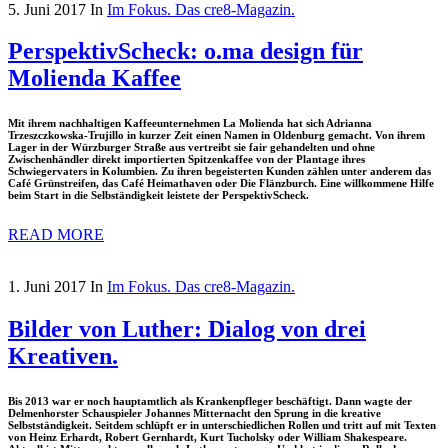
5. Juni 2017
In
Im Fokus. Das cre8-Magazin.
PerspektivScheck: o.ma design für
Molienda Kaffee
Mit ihrem nachhaltigen Kaffeeunternehmen La Molienda hat sich Adrianna
Trzeszczkowska-Trujillo in kurzer Zeit einen Namen in Oldenburg gemacht. Von ihrem
Lager in der Würzburger Straße aus vertreibt sie fair gehandelten und ohne
Zwischenhändler direkt importierten Spitzenkaffee von der Plantage ihres
Schwiegervaters in Kolumbien. Zu ihren begeisterten Kunden zählen unter anderem das
Café Grünstreifen, das Café Heimathaven oder Die Flänzburch. Eine willkommene Hilfe
beim Start in die Selbständigkeit leistete der PerspektivScheck.
READ MORE
1. Juni 2017
In
Im Fokus. Das cre8-Magazin.
Bilder von Luther: Dialog von drei
Kreativen.
Bis 2013 war er noch hauptamtlich als Krankenpfleger beschäftigt. Dann wagte der
Delmenhorster Schauspieler Johannes Mitternacht den Sprung in die kreative
Selbstständigkeit. Seitdem schlüpft er in unterschiedlichen Rollen und tritt auf mit Texten
von Heinz Erhardt, Robert Gernhardt, Kurt Tucholsky oder William Shakespeare.