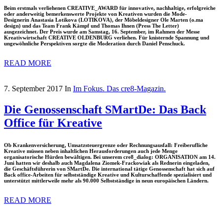
Beim erstmals verliehenen CREATIVE_AWARD für innovative, nachhaltige, erfolgreiche
oder anderweitig bemerkenswerte Projekte von Kreativen wurden die Mode-
Designerin Anastasia Lotikova (LOTIKOVA), der Möbeldesigner Ole Marten (o.ma
design) und das Team Frank Kämpf und Thomas Ihnen (Press The Letter)
ausgezeichnet. Der Preis wurde am Samstag, 16. September, im Rahmen der Messe
Kreativwirtschaft CREATIVE OLDENBURG verliehen. Für knisternde Spannung und
ungewöhnliche Perspektiven sorgte die Moderation durch Daniel Penschuck.
READ MORE
7. September 2017
In
Im Fokus. Das cre8-Magazin.
Die Genossenschaft SMartDe: Das Back
Office für Kreative
Ob Krankenversicherung, Umsatzsteuergrenze oder Rechnungsausfall: Freiberufliche
Kreative müssen neben inhaltlichen Herausforderungen auch jede Menge
organisatorische Hürden bewältigen. Bei unserem cre8_dialog: ORGANISATION am 14.
Juni hatten wir deshalb auch Magdalena Ziomek-Frackowiak als Rednerin eingeladen,
die Geschäftsführerin von SMartDe. Die international tätige Genossenschaft hat sich auf
Back office-Arbeiten für selbstständige Kreative und Kulturschaffende spezialisiert und
unterstützt mittlerweile mehr als 90.000 Selbstständige in neun europäischen Ländern.
READ MORE