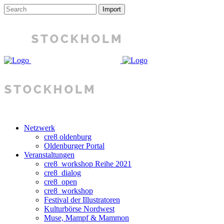
Netzwerk
cre8 oldenburg
Oldenburger Portal
Veranstaltungen
cre8_workshop Reihe 2021
cre8_dialog
cre8_open
cre8_workshop
Festival der Illustratoren
Kulturbörse Nordwest
Muse, Mampf & Mammon