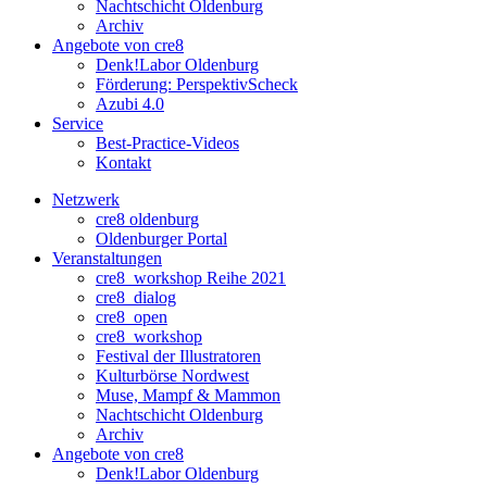
Nachtschicht Oldenburg
Archiv
Angebote von cre8
Denk!Labor Oldenburg
Förderung: PerspektivScheck
Azubi 4.0
Service
Best-Practice-Videos
Kontakt
Netzwerk
cre8 oldenburg
Oldenburger Portal
Veranstaltungen
cre8_workshop Reihe 2021
cre8_dialog
cre8_open
cre8_workshop
Festival der Illustratoren
Kulturbörse Nordwest
Muse, Mampf & Mammon
Nachtschicht Oldenburg
Archiv
Angebote von cre8
Denk!Labor Oldenburg