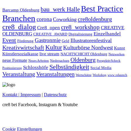
Best Practice
bau_werk Halle
Barcamp Oldenburg
Branchen
cre8oldenburg
corona
Coworking
cre8_dialog
cre8_workshop
Cre8_open
CREATIVE
OLDENBURG
Einzelhandel
CREATIVE_AWARD
Digitalisierung
Event
Gastronmie
Illustratorenfestival
Förderung
Geld
Kultur
Kreativwirtschaft
Kulturbörse Nordwest
Kunst
Künstlersozialkasse
live stream
NACHTSCHICHT Oldenburg
Netzwerken
Oldenburg
neue Formate
Neues Arbeiten
Niedersachsen
PerspektivScheck
Selbständigkeit
Schlosshöfe
Social Media
Positionierung
Veranstaltung
Veranstaltungen
Wertschätze
Workshop
www relaunch
Kontakt
| Impressum
|
Datenschutz
cre8 bei Facebook, Instagram & Youtube
Cookie Einstellungen