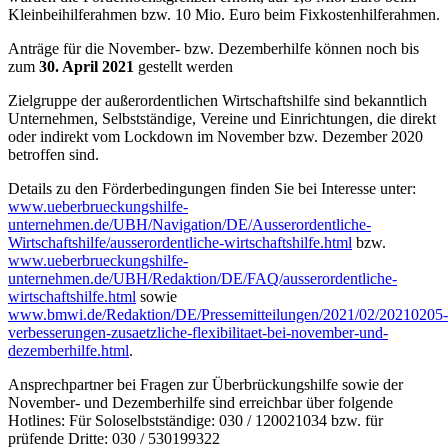
Kleinbeihilferahmen bzw. 10 Mio. Euro beim Fixkostenhilferahmen.
Anträge für die November- bzw. Dezemberhilfe können noch bis
zum
30. April 2021
gestellt werden
Zielgruppe der außerordentlichen Wirtschaftshilfe sind bekanntlich
Unternehmen, Selbstständige, Vereine und Einrichtungen, die direkt
oder indirekt vom Lockdown im November bzw. Dezember 2020
betroffen sind.
Details zu den Förderbedingungen finden Sie bei Interesse unter:
www.ueberbrueckungshilfe-
unternehmen.de/UBH/Navigation/DE/Ausserordentliche-
Wirtschaftshilfe/ausserordentliche-wirtschaftshilfe.html
bzw.
www.ueberbrueckungshilfe-
unternehmen.de/UBH/Redaktion/DE/FAQ/ausserordentliche-
wirtschaftshilfe.html
sowie
www.bmwi.de/Redaktion/DE/Pressemitteilungen/2021/02/20210205-
verbesserungen-zusaetzliche-flexibilitaet-bei-november-und-
dezemberhilfe.html
.
Ansprechpartner bei Fragen zur Überbrückungshilfe sowie der
November- und Dezemberhilfe sind erreichbar über folgende
Hotlines: Für Soloselbstständige: 030 / 120021034 bzw. für
prüfende Dritte: 030 / 530199322