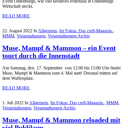
Event Oldenburgs, wie viel kreatives Potenzial in Oldenburgs
Wirtschaft steckt.
READ MORE
22. August 2022
In
Allgemein
,
Im Fokus. Das cre8-Magazin.
,
MMM
,
Veranstaltungen
,
Veranstaltungen Archiv
Muse, Mampf & Mammon – ein Event
tourt durch die Innenstadt
Am Samstag, den 17. September von 12:00 bis 15:00 Uhr findet
Muse, Mampf & Mammon zum 4. Mal statt! Diesmal mitten auf
dem Waffenplatz.
READ MORE
1. Juli 2022
In
Allgemein
,
Im Fokus. Das cre8-Magazin.
,
MMM
,
Veranstaltungen
,
Veranstaltungen Archiv
Muse, Mampf & Mammon reloaded mit
viel Publikum