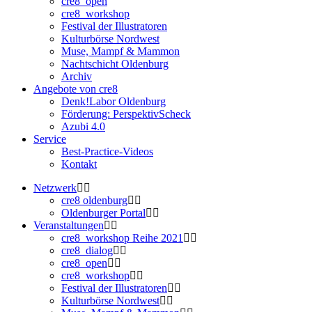
cre8_open
cre8_workshop
Festival der Illustratoren
Kulturbörse Nordwest
Muse, Mampf & Mammon
Nachtschicht Oldenburg
Archiv
Angebote von cre8
Denk!Labor Oldenburg
Förderung: PerspektivScheck
Azubi 4.0
Service
Best-Practice-Videos
Kontakt
Netzwerk
cre8 oldenburg
Oldenburger Portal
Veranstaltungen
cre8_workshop Reihe 2021
cre8_dialog
cre8_open
cre8_workshop
Festival der Illustratoren
Kulturbörse Nordwest