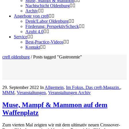
Muse, Mampf & Mammon
Nachtschicht Oldenburg
Archiv
Angebote von cre8
Denk!Labor Oldenburg
Förderung: PerspektivScheck
Azubi 4.0
Service
Best-Practice-Videos
Kontakt
cre8 oldenburg
/
Posts tagged "Gastronmie"
29. September 2022
In
Allgemein
,
Im Fokus. Das cre8-Magazin.
,
MMM
,
Veranstaltungen
,
Veranstaltungen Archiv
Muse, Mampf & Mammon auf dem
Waffenplatz
Zum vierten Mal zeigten wir mit dem ultimativ neuen Crossover-