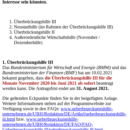
Interesse sein könnten.
Überbrückungshilfe III
Neustarthilfe (im Rahmen der Überbrückungshilfe III)
Überbrückungshilfe II
Außerordentliche Wirtschaftshilfe (November /
Dezemberhilfe)
1. Überbrückungshilfe III
Das
Bundesministerium für Wirtschaft und Energie (BMWi)
und das
Bundesministerium der Finanzen (BMF)
hat am 10.02.2021
bekannt gegeben, dass
die Überbrückungshilfe III für die
Monate November 2020 bis Juni 2021 ab sofort
beantragt
werden kann. Die Antragsfrist endet am
31. August 2021.
Die geltenden Eckpunkte finden Sie in der beigefügten Anlage.
Weitere Informationen stehen auf der Programmwebsite zur
Verfügung sowie in den FAQs:
www.ueberbrueckungshilfe-
unternehmen.de/UBH/Redaktion/DE/Artikel/ueberbrueckungshilfe-
iii.html
bzw.
www.ueberbrueckungshilfe-
unternehmen.de/UBH/Redaktion/DE/FAQ/FAQ-
Ueberbrueckungshilfe-lll/ueberbrueckungshilfe-lll.html