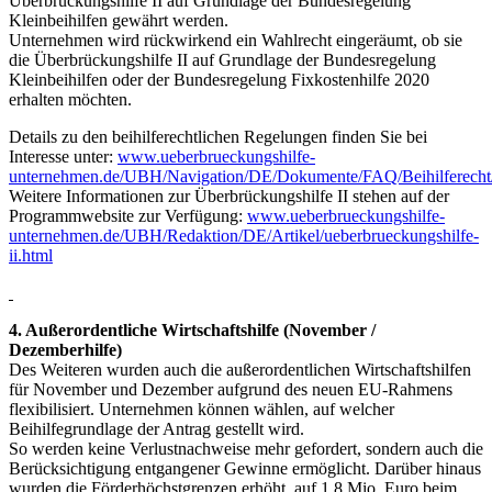
Überbrückungshilfe II auf Grundlage der Bundesregelung
Kleinbeihilfen gewährt werden.
Unternehmen wird rückwirkend ein Wahlrecht eingeräumt, ob sie
die Überbrückungshilfe II auf Grundlage der Bundesregelung
Kleinbeihilfen oder der Bundesregelung Fixkostenhilfe 2020
erhalten möchten.
Details zu den beihilferechtlichen Regelungen finden Sie bei
Interesse unter:
www.ueberbrueckungshilfe-
unternehmen.de/UBH/Navigation/DE/Dokumente/FAQ/Beihilferecht/b
Weitere Informationen zur Überbrückungshilfe II stehen auf der
Programmwebsite zur Verfügung:
www.ueberbrueckungshilfe-
unternehmen.de/UBH/Redaktion/DE/Artikel/ueberbrueckungshilfe-
ii.html
4. Außerordentliche Wirtschaftshilfe (November /
Dezemberhilfe)
Des Weiteren wurden auch die außerordentlichen Wirtschaftshilfen
für November und Dezember aufgrund des neuen EU-Rahmens
flexibilisiert. Unternehmen können wählen, auf welcher
Beihilfegrundlage der Antrag gestellt wird.
So werden keine Verlustnachweise mehr gefordert, sondern auch die
Berücksichtigung entgangener Gewinne ermöglicht. Darüber hinaus
wurden die Förderhöchstgrenzen erhöht, auf 1,8 Mio. Euro beim