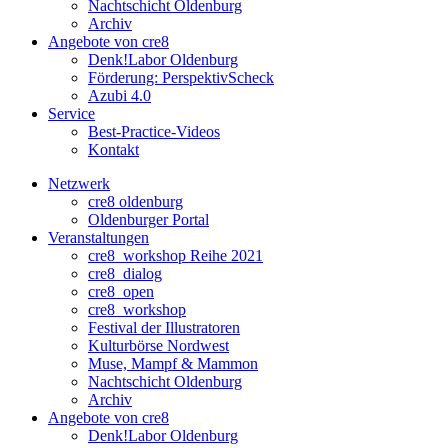
Nachtschicht Oldenburg
Archiv
Angebote von cre8
Denk!Labor Oldenburg
Förderung: PerspektivScheck
Azubi 4.0
Service
Best-Practice-Videos
Kontakt
Netzwerk
cre8 oldenburg
Oldenburger Portal
Veranstaltungen
cre8_workshop Reihe 2021
cre8_dialog
cre8_open
cre8_workshop
Festival der Illustratoren
Kulturbörse Nordwest
Muse, Mampf & Mammon
Nachtschicht Oldenburg
Archiv
Angebote von cre8
Denk!Labor Oldenburg