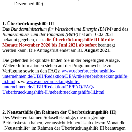
Dezemberhilfe)
1. Überbrückungshilfe III
Das
Bundesministerium für Wirtschaft und Energie (BMWi)
und das
Bundesministerium der Finanzen (BMF)
hat am 10.02.2021
bekannt gegeben, dass
die Überbrückungshilfe III für die
Monate November 2020 bis Juni 2021 ab sofort
beantragt
werden kann. Die Antragsfrist endet am
31. August 2021.
Die geltenden Eckpunkte finden Sie in der beigefügten Anlage.
Weitere Informationen stehen auf der Programmwebsite zur
Verfügung sowie in den FAQs:
www.ueberbrueckungshilfe-
unternehmen.de/UBH/Redaktion/DE/Artikel/ueberbrueckungshilfe-
iii.html
bzw.
www.ueberbrueckungshilfe-
unternehmen.de/UBH/Redaktion/DE/FAQ/FAQ-
Ueberbrueckungshilfe-lll/ueberbrueckungshilfe-lll.html
2. Neustarthilfe (im Rahmen der Überbrückungshilfe III)
Des Weiteren können Soloselbständige, die nur geringe
Betriebskosten haben, voraussichtlich bereits ab diesem Monat die
„Neustarthilfe“ im Rahmen der Überbrückungshilfe III beantragen