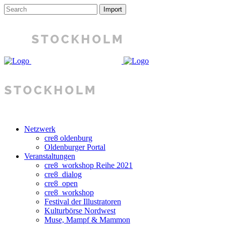
Netzwerk
cre8 oldenburg
Oldenburger Portal
Veranstaltungen
cre8_workshop Reihe 2021
cre8_dialog
cre8_open
cre8_workshop
Festival der Illustratoren
Kulturbörse Nordwest
Muse, Mampf & Mammon