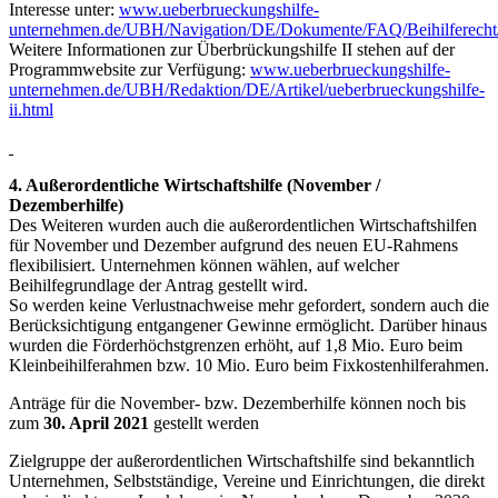
Interesse unter:
www.ueberbrueckungshilfe-
unternehmen.de/UBH/Navigation/DE/Dokumente/FAQ/Beihilferecht/b
Weitere Informationen zur Überbrückungshilfe II stehen auf der
Programmwebsite zur Verfügung:
www.ueberbrueckungshilfe-
unternehmen.de/UBH/Redaktion/DE/Artikel/ueberbrueckungshilfe-
ii.html
4. Außerordentliche Wirtschaftshilfe (November /
Dezemberhilfe)
Des Weiteren wurden auch die außerordentlichen Wirtschaftshilfen
für November und Dezember aufgrund des neuen EU-Rahmens
flexibilisiert. Unternehmen können wählen, auf welcher
Beihilfegrundlage der Antrag gestellt wird.
So werden keine Verlustnachweise mehr gefordert, sondern auch die
Berücksichtigung entgangener Gewinne ermöglicht. Darüber hinaus
wurden die Förderhöchstgrenzen erhöht, auf 1,8 Mio. Euro beim
Kleinbeihilferahmen bzw. 10 Mio. Euro beim Fixkostenhilferahmen.
Anträge für die November- bzw. Dezemberhilfe können noch bis
zum
30. April 2021
gestellt werden
Zielgruppe der außerordentlichen Wirtschaftshilfe sind bekanntlich
Unternehmen, Selbstständige, Vereine und Einrichtungen, die direkt