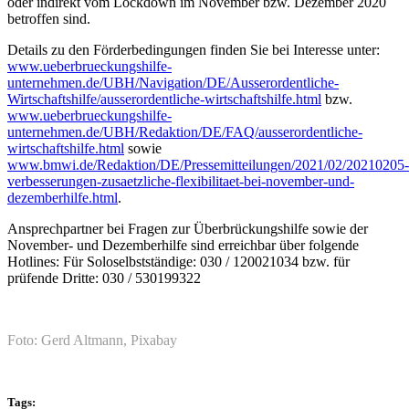
oder indirekt vom Lockdown im November bzw. Dezember 2020
betroffen sind.
Details zu den Förderbedingungen finden Sie bei Interesse unter:
www.ueberbrueckungshilfe-
unternehmen.de/UBH/Navigation/DE/Ausserordentliche-
Wirtschaftshilfe/ausserordentliche-wirtschaftshilfe.html
bzw.
www.ueberbrueckungshilfe-
unternehmen.de/UBH/Redaktion/DE/FAQ/ausserordentliche-
wirtschaftshilfe.html
sowie
www.bmwi.de/Redaktion/DE/Pressemitteilungen/2021/02/20210205-
verbesserungen-zusaetzliche-flexibilitaet-bei-november-und-
dezemberhilfe.html
.
Ansprechpartner bei Fragen zur Überbrückungshilfe sowie der
November- und Dezemberhilfe sind erreichbar über folgende
Hotlines: Für Soloselbstständige: 030 / 120021034 bzw. für
prüfende Dritte: 030 / 530199322
Foto: Gerd Altmann, Pixabay
Tags: