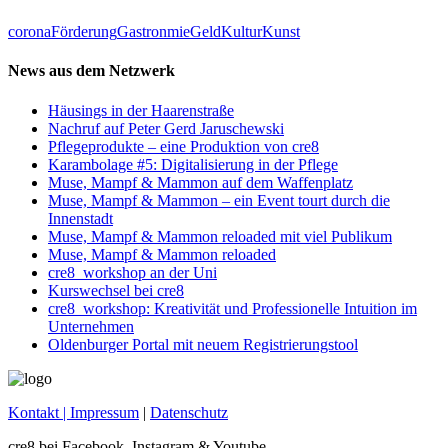
corona
Förderung
Gastronmie
Geld
Kultur
Kunst
News aus dem Netzwerk
Häusings in der Haarenstraße
Nachruf auf Peter Gerd Jaruschewski
Pflegeprodukte – eine Produktion von cre8
Karambolage #5: Digitalisierung in der Pflege
Muse, Mampf & Mammon auf dem Waffenplatz
Muse, Mampf & Mammon – ein Event tourt durch die
Innenstadt
Muse, Mampf & Mammon reloaded mit viel Publikum
Muse, Mampf & Mammon reloaded
cre8_workshop an der Uni
Kurswechsel bei cre8
cre8_workshop: Kreativität und Professionelle Intuition im
Unternehmen
Oldenburger Portal mit neuem Registrierungstool
Kontakt
| Impressum
|
Datenschutz
cre8 bei Facebook, Instagram & Youtube