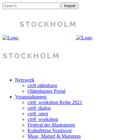
Netzwerk
cre8 oldenburg
Oldenburger Portal
Veranstaltungen
cre8_workshop Reihe 2021
cre8_dialog
cre8_open
cre8_workshop
Festival der Illustratoren
Kulturbörse Nordwest
Muse, Mampf & Mammon