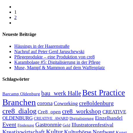
1
2
Neueste Beiträge
Häusings in der Haarenstraße
Nachruf auf Peter Gerd Jaruschewski
Pflegeprodukte – eine Produktion von cre8
Karambolage #5: Digitalisierung in der Pflege
Muse, Mampf & Mammon auf dem Waffenplatz
Schlagwörter
Best Practice
bau_werk Halle
Barcamp Oldenburg
Branchen
cre8oldenburg
corona
Coworking
cre8_dialog
cre8_workshop
Cre8_open
CREATIVE
OLDENBURG
Einzelhandel
CREATIVE_AWARD
Digitalisierung
Event
Gastronmie
Illustratorenfestival
Förderung
Geld
Kultur
Kreativwirtschaft
Kulturbörse Nordwest
Kunst