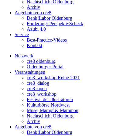
Nachtschicht Oldenburg
Archiv
Angebote von cre8
Denk!Labor Oldenburg
Förderung: PerspektivScheck
Azubi 4.0
Service
Best-Practice-Videos
Kontakt
Netzwerk
cre8 oldenburg
Oldenburger Portal
Veranstaltungen
cre8_workshop Reihe 2021
cre8_dialog
cre8_open
cre8_workshop
Festival der Illustratoren
Kulturbörse Nordwest
Muse, Mampf & Mammon
Nachtschicht Oldenburg
Archiv
Angebote von cre8
Denk!Labor Oldenburg