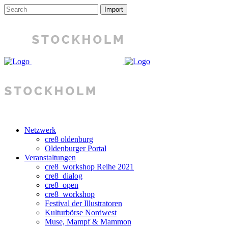
Netzwerk
cre8 oldenburg
Oldenburger Portal
Veranstaltungen
cre8_workshop Reihe 2021
cre8_dialog
cre8_open
cre8_workshop
Festival der Illustratoren
Kulturbörse Nordwest
Muse, Mampf & Mammon