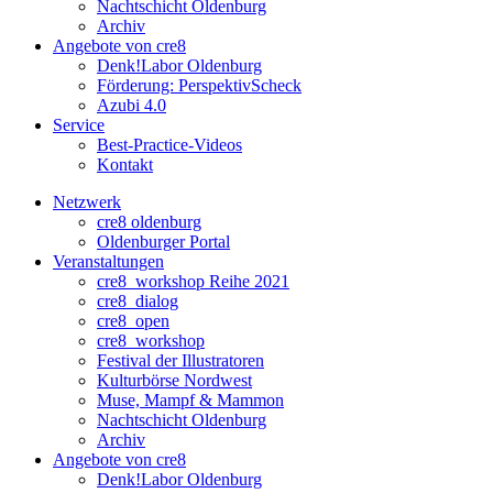
Nachtschicht Oldenburg
Archiv
Angebote von cre8
Denk!Labor Oldenburg
Förderung: PerspektivScheck
Azubi 4.0
Service
Best-Practice-Videos
Kontakt
Netzwerk
cre8 oldenburg
Oldenburger Portal
Veranstaltungen
cre8_workshop Reihe 2021
cre8_dialog
cre8_open
cre8_workshop
Festival der Illustratoren
Kulturbörse Nordwest
Muse, Mampf & Mammon
Nachtschicht Oldenburg
Archiv
Angebote von cre8
Denk!Labor Oldenburg