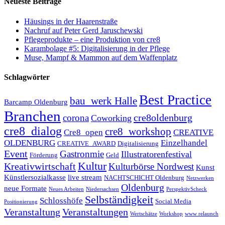
Neueste Beiträge
Häusings in der Haarenstraße
Nachruf auf Peter Gerd Jaruschewski
Pflegeprodukte – eine Produktion von cre8
Karambolage #5: Digitalisierung in der Pflege
Muse, Mampf & Mammon auf dem Waffenplatz
Schlagwörter
Best Practice
bau_werk Halle
Barcamp Oldenburg
Branchen
cre8oldenburg
corona
Coworking
cre8_dialog
cre8_workshop
Cre8_open
CREATIVE
OLDENBURG
Einzelhandel
CREATIVE_AWARD
Digitalisierung
Event
Gastronmie
Illustratorenfestival
Förderung
Geld
Kultur
Kreativwirtschaft
Kulturbörse Nordwest
Kunst
Künstlersozialkasse
live stream
NACHTSCHICHT Oldenburg
Netzwerken
Oldenburg
neue Formate
Neues Arbeiten
Niedersachsen
PerspektivScheck
Selbständigkeit
Schlosshöfe
Social Media
Positionierung
Veranstaltung
Veranstaltungen
Wertschätze
Workshop
www relaunch