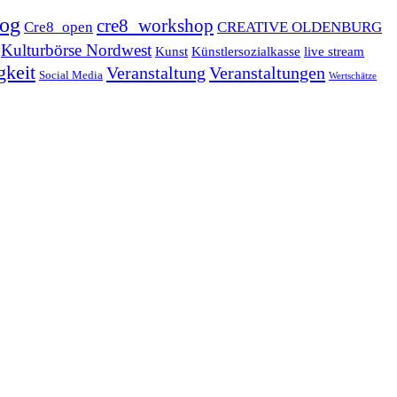
log
cre8_workshop
Cre8_open
CREATIVE OLDENBURG
Kulturbörse Nordwest
Kunst
Künstlersozialkasse
live stream
gkeit
Veranstaltung
Veranstaltungen
Social Media
Wertschätze