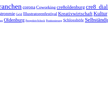
ranchen
cre8_dia
cre8oldenburg
corona
Coworking
Kultur
Kreativwirtschaft
stronmie
Illustratorenfestival
Geld
Selbständi
Oldenburg
Schlosshöfe
sen
PerspektivScheck
Positionierung