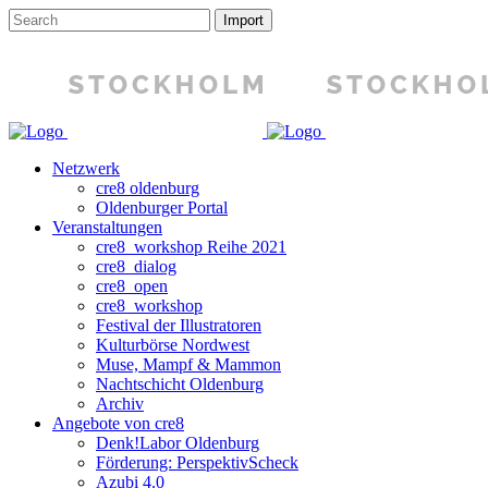
Netzwerk
cre8 oldenburg
Oldenburger Portal
Veranstaltungen
cre8_workshop Reihe 2021
cre8_dialog
cre8_open
cre8_workshop
Festival der Illustratoren
Kulturbörse Nordwest
Muse, Mampf & Mammon
Nachtschicht Oldenburg
Archiv
Angebote von cre8
Denk!Labor Oldenburg
Förderung: PerspektivScheck
Azubi 4.0