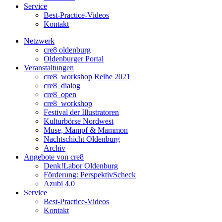
Service
Best-Practice-Videos
Kontakt
Netzwerk
cre8 oldenburg
Oldenburger Portal
Veranstaltungen
cre8_workshop Reihe 2021
cre8_dialog
cre8_open
cre8_workshop
Festival der Illustratoren
Kulturbörse Nordwest
Muse, Mampf & Mammon
Nachtschicht Oldenburg
Archiv
Angebote von cre8
Denk!Labor Oldenburg
Förderung: PerspektivScheck
Azubi 4.0
Service
Best-Practice-Videos
Kontakt