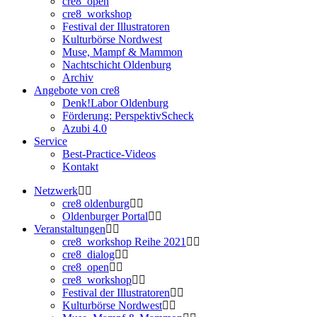
cre8_open
cre8_workshop
Festival der Illustratoren
Kulturbörse Nordwest
Muse, Mampf & Mammon
Nachtschicht Oldenburg
Archiv
Angebote von cre8
Denk!Labor Oldenburg
Förderung: PerspektivScheck
Azubi 4.0
Service
Best-Practice-Videos
Kontakt
Netzwerk
cre8 oldenburg
Oldenburger Portal
Veranstaltungen
cre8_workshop Reihe 2021
cre8_dialog
cre8_open
cre8_workshop
Festival der Illustratoren
Kulturbörse Nordwest