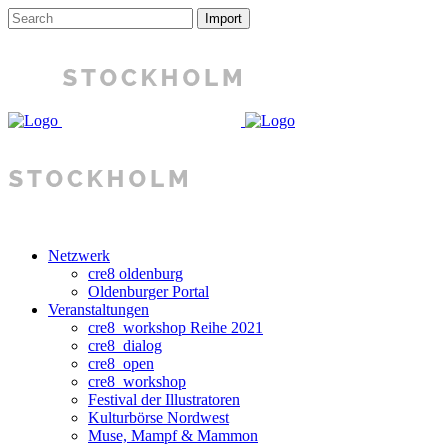
Netzwerk
cre8 oldenburg
Oldenburger Portal
Veranstaltungen
cre8_workshop Reihe 2021
cre8_dialog
cre8_open
cre8_workshop
Festival der Illustratoren
Kulturbörse Nordwest
Muse, Mampf & Mammon