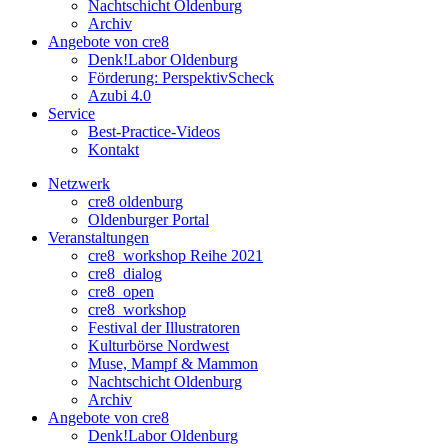
Nachtschicht Oldenburg
Archiv
Angebote von cre8
Denk!Labor Oldenburg
Förderung: PerspektivScheck
Azubi 4.0
Service
Best-Practice-Videos
Kontakt
Netzwerk
cre8 oldenburg
Oldenburger Portal
Veranstaltungen
cre8_workshop Reihe 2021
cre8_dialog
cre8_open
cre8_workshop
Festival der Illustratoren
Kulturbörse Nordwest
Muse, Mampf & Mammon
Nachtschicht Oldenburg
Archiv
Angebote von cre8
Denk!Labor Oldenburg