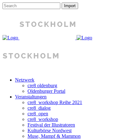
Netzwerk
cre8 oldenburg
Oldenburger Portal
Veranstaltungen
cre8_workshop Reihe 2021
cre8_dialog
cre8_open
cre8_workshop
Festival der Illustratoren
Kulturbörse Nordwest
Muse, Mampf & Mammon