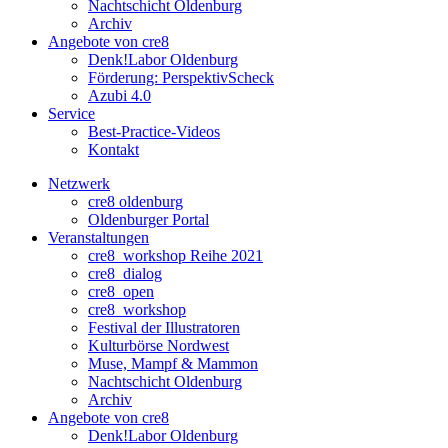
Nachtschicht Oldenburg
Archiv
Angebote von cre8
Denk!Labor Oldenburg
Förderung: PerspektivScheck
Azubi 4.0
Service
Best-Practice-Videos
Kontakt
Netzwerk
cre8 oldenburg
Oldenburger Portal
Veranstaltungen
cre8_workshop Reihe 2021
cre8_dialog
cre8_open
cre8_workshop
Festival der Illustratoren
Kulturbörse Nordwest
Muse, Mampf & Mammon
Nachtschicht Oldenburg
Archiv
Angebote von cre8
Denk!Labor Oldenburg