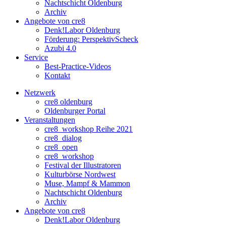
Nachtschicht Oldenburg
Archiv
Angebote von cre8
Denk!Labor Oldenburg
Förderung: PerspektivScheck
Azubi 4.0
Service
Best-Practice-Videos
Kontakt
Netzwerk
cre8 oldenburg
Oldenburger Portal
Veranstaltungen
cre8_workshop Reihe 2021
cre8_dialog
cre8_open
cre8_workshop
Festival der Illustratoren
Kulturbörse Nordwest
Muse, Mampf & Mammon
Nachtschicht Oldenburg
Archiv
Angebote von cre8
Denk!Labor Oldenburg