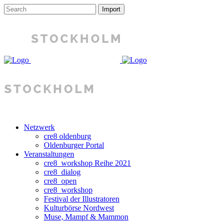
Netzwerk
cre8 oldenburg
Oldenburger Portal
Veranstaltungen
cre8_workshop Reihe 2021
cre8_dialog
cre8_open
cre8_workshop
Festival der Illustratoren
Kulturbörse Nordwest
Muse, Mampf & Mammon