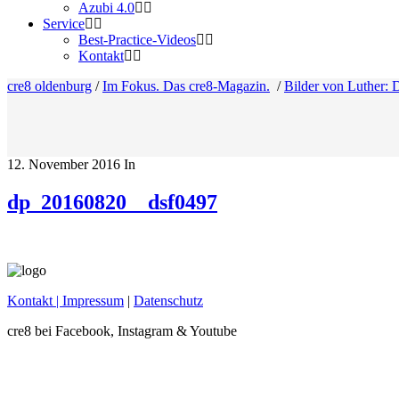
Azubi 4.0
Service
Best-Practice-Videos
Kontakt
cre8 oldenburg
/
Im Fokus. Das cre8-Magazin.
/
Bilder von Luther: D
12. November 2016
In
dp_20160820__dsf0497
Kontakt
| Impressum
|
Datenschutz
cre8 bei Facebook, Instagram & Youtube