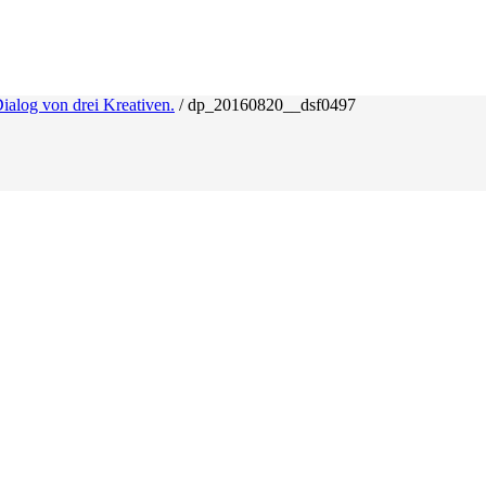
ialog von drei Kreativen.
/
dp_20160820__dsf0497