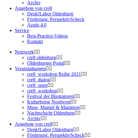
Archiv
Angebote von cre8
Denk!Labor Oldenburg
Förderung: PerspektivScheck
Azubi 4.0
Service
Best-Practice-Videos
Kontakt
Netzwerk
cre8 oldenburg
Oldenburger Portal
Veranstaltungen
cre8_workshop Reihe 2021
cre8_dialog
cre8_open
cre8_workshop
Festival der Illustratoren
Kulturbörse Nordwest
Muse, Mampf & Mammon
Nachtschicht Oldenburg
Archiv
Angebote von cre8
Denk!Labor Oldenburg
Förderung: PerspektivScheck