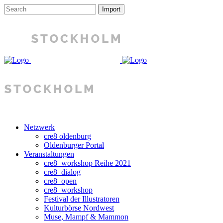
Netzwerk
cre8 oldenburg
Oldenburger Portal
Veranstaltungen
cre8_workshop Reihe 2021
cre8_dialog
cre8_open
cre8_workshop
Festival der Illustratoren
Kulturbörse Nordwest
Muse, Mampf & Mammon