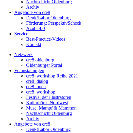
Nachtschicht Oldenburg
Archiv
Angebote von cre8
Denk!Labor Oldenburg
Förderung: PerspektivScheck
Azubi 4.0
Service
Best-Practice-Videos
Kontakt
Netzwerk
cre8 oldenburg
Oldenburger Portal
Veranstaltungen
cre8_workshop Reihe 2021
cre8_dialog
cre8_open
cre8_workshop
Festival der Illustratoren
Kulturbörse Nordwest
Muse, Mampf & Mammon
Nachtschicht Oldenburg
Archiv
Angebote von cre8
Denk!Labor Oldenburg