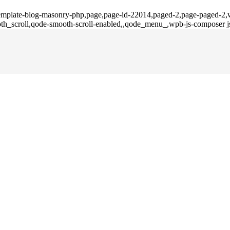
template-blog-masonry-php,page,page-id-22014,paged-2,page-paged-2
mooth_scroll,qode-smooth-scroll-enabled,,qode_menu_,wpb-js-composer 