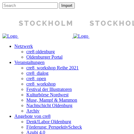
Netzwerk
cre8 oldenburg
Oldenburger Portal
Veranstaltungen
cre8_workshop Reihe 2021
cre8_dialog
cre8_open
cre8_workshop
Festival der Illustratoren
Kulturbörse Nordwest
Muse, Mampf & Mammon
Nachtschicht Oldenburg
Archiv
Angebote von cre8
Denk!Labor Oldenburg
Förderung: PerspektivScheck
Azubi 4.0