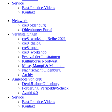
Service
Best-Practice-Videos
Kontakt
Netzwerk
cre8 oldenburg
Oldenburger Portal
Veranstaltungen
cre8_workshop Reihe 2021
cre8_dialog
cre8_open
cre8_workshop
Festival der Illustratoren
Kulturbörse Nordwest
Muse, Mampf & Mammon
Nachtschicht Oldenburg
Archiv
Angebote von cre8
Denk!Labor Oldenburg
Förderung: PerspektivScheck
Azubi 4.0
Service
Best-Practice-Videos
Kontakt