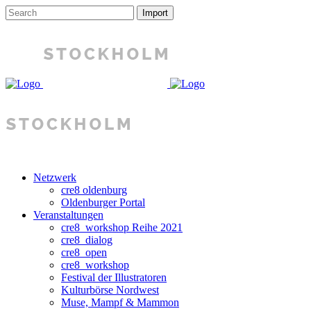
Netzwerk
cre8 oldenburg
Oldenburger Portal
Veranstaltungen
cre8_workshop Reihe 2021
cre8_dialog
cre8_open
cre8_workshop
Festival der Illustratoren
Kulturbörse Nordwest
Muse, Mampf & Mammon