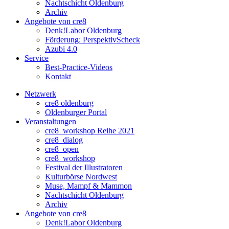
Nachtschicht Oldenburg
Archiv
Angebote von cre8
Denk!Labor Oldenburg
Förderung: PerspektivScheck
Azubi 4.0
Service
Best-Practice-Videos
Kontakt
Netzwerk
cre8 oldenburg
Oldenburger Portal
Veranstaltungen
cre8_workshop Reihe 2021
cre8_dialog
cre8_open
cre8_workshop
Festival der Illustratoren
Kulturbörse Nordwest
Muse, Mampf & Mammon
Nachtschicht Oldenburg
Archiv
Angebote von cre8
Denk!Labor Oldenburg