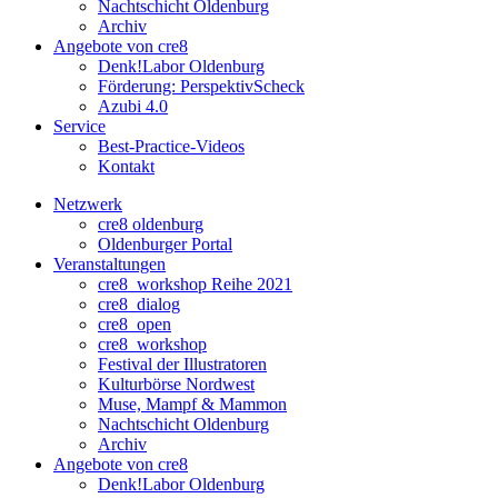
Nachtschicht Oldenburg
Archiv
Angebote von cre8
Denk!Labor Oldenburg
Förderung: PerspektivScheck
Azubi 4.0
Service
Best-Practice-Videos
Kontakt
Netzwerk
cre8 oldenburg
Oldenburger Portal
Veranstaltungen
cre8_workshop Reihe 2021
cre8_dialog
cre8_open
cre8_workshop
Festival der Illustratoren
Kulturbörse Nordwest
Muse, Mampf & Mammon
Nachtschicht Oldenburg
Archiv
Angebote von cre8
Denk!Labor Oldenburg