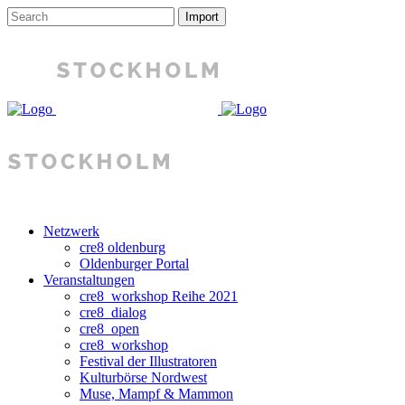
Netzwerk
cre8 oldenburg
Oldenburger Portal
Veranstaltungen
cre8_workshop Reihe 2021
cre8_dialog
cre8_open
cre8_workshop
Festival der Illustratoren
Kulturbörse Nordwest
Muse, Mampf & Mammon