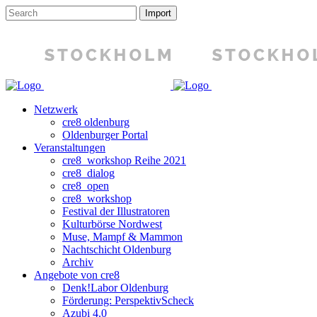
Netzwerk
cre8 oldenburg
Oldenburger Portal
Veranstaltungen
cre8_workshop Reihe 2021
cre8_dialog
cre8_open
cre8_workshop
Festival der Illustratoren
Kulturbörse Nordwest
Muse, Mampf & Mammon
Nachtschicht Oldenburg
Archiv
Angebote von cre8
Denk!Labor Oldenburg
Förderung: PerspektivScheck
Azubi 4.0