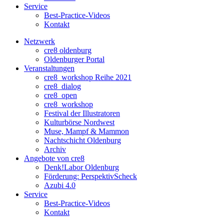
Service
Best-Practice-Videos
Kontakt
Netzwerk
cre8 oldenburg
Oldenburger Portal
Veranstaltungen
cre8_workshop Reihe 2021
cre8_dialog
cre8_open
cre8_workshop
Festival der Illustratoren
Kulturbörse Nordwest
Muse, Mampf & Mammon
Nachtschicht Oldenburg
Archiv
Angebote von cre8
Denk!Labor Oldenburg
Förderung: PerspektivScheck
Azubi 4.0
Service
Best-Practice-Videos
Kontakt