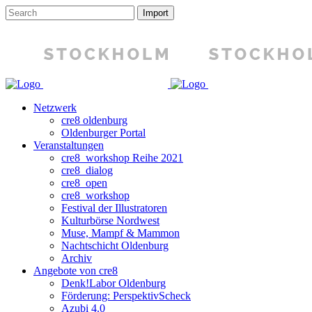
Netzwerk
cre8 oldenburg
Oldenburger Portal
Veranstaltungen
cre8_workshop Reihe 2021
cre8_dialog
cre8_open
cre8_workshop
Festival der Illustratoren
Kulturbörse Nordwest
Muse, Mampf & Mammon
Nachtschicht Oldenburg
Archiv
Angebote von cre8
Denk!Labor Oldenburg
Förderung: PerspektivScheck
Azubi 4.0