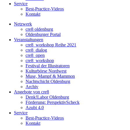
Service
Best-Practice-Videos
Kontakt
Netzwerk
cre8 oldenburg
Oldenburger Portal
Veranstaltungen
cre8_workshop Reihe 2021
cre8_dialog
cre8_open
cre8_workshop
Festival der Illustratoren
Kulturbörse Nordwest
Muse, Mampf & Mammon
Nachtschicht Oldenburg
Archiv
Angebote von cre8
Denk!Labor Oldenburg
Förderung: PerspektivScheck
Azubi 4.0
Service
Best-Practice-Videos
Kontakt