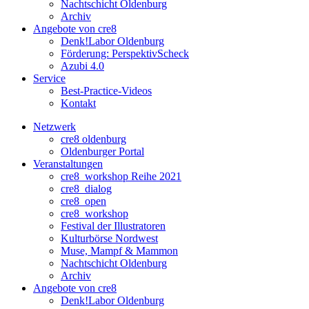
Nachtschicht Oldenburg
Archiv
Angebote von cre8
Denk!Labor Oldenburg
Förderung: PerspektivScheck
Azubi 4.0
Service
Best-Practice-Videos
Kontakt
Netzwerk
cre8 oldenburg
Oldenburger Portal
Veranstaltungen
cre8_workshop Reihe 2021
cre8_dialog
cre8_open
cre8_workshop
Festival der Illustratoren
Kulturbörse Nordwest
Muse, Mampf & Mammon
Nachtschicht Oldenburg
Archiv
Angebote von cre8
Denk!Labor Oldenburg