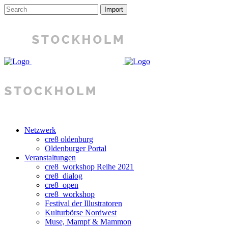
Netzwerk
cre8 oldenburg
Oldenburger Portal
Veranstaltungen
cre8_workshop Reihe 2021
cre8_dialog
cre8_open
cre8_workshop
Festival der Illustratoren
Kulturbörse Nordwest
Muse, Mampf & Mammon