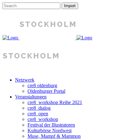
Netzwerk
cre8 oldenburg
Oldenburger Portal
Veranstaltungen
cre8_workshop Reihe 2021
cre8_dialog
cre8_open
cre8_workshop
Festival der Illustratoren
Kulturbörse Nordwest
Muse, Mampf & Mammon