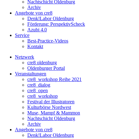
Nachtschicht Oldenburg
Archiv
Angebote von cre8
Denk!Labor Oldenburg
Förderung: PerspektivScheck
Azubi 4.0
Service
Best-Practice-Videos
Kontakt
Netzwerk
cre8 oldenburg
Oldenburger Portal
Veranstaltungen
cre8_workshop Reihe 2021
cre8_dialog
cre8_open
cre8_workshop
Festival der Illustratoren
Kulturbörse Nordwest
Muse, Mampf & Mammon
Nachtschicht Oldenburg
Archiv
Angebote von cre8
Denk!Labor Oldenburg