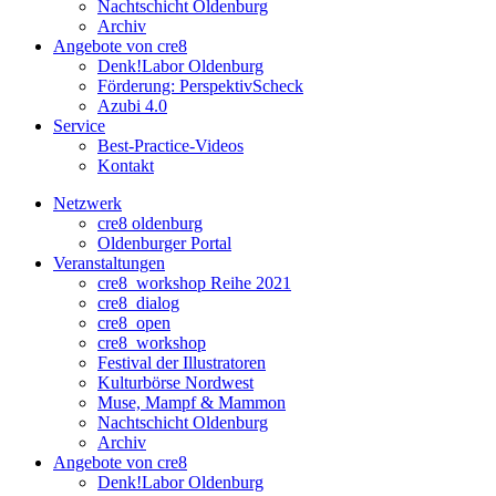
Nachtschicht Oldenburg
Archiv
Angebote von cre8
Denk!Labor Oldenburg
Förderung: PerspektivScheck
Azubi 4.0
Service
Best-Practice-Videos
Kontakt
Netzwerk
cre8 oldenburg
Oldenburger Portal
Veranstaltungen
cre8_workshop Reihe 2021
cre8_dialog
cre8_open
cre8_workshop
Festival der Illustratoren
Kulturbörse Nordwest
Muse, Mampf & Mammon
Nachtschicht Oldenburg
Archiv
Angebote von cre8
Denk!Labor Oldenburg