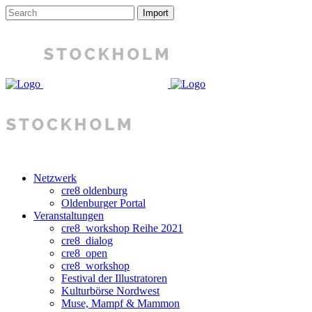
Netzwerk
cre8 oldenburg
Oldenburger Portal
Veranstaltungen
cre8_workshop Reihe 2021
cre8_dialog
cre8_open
cre8_workshop
Festival der Illustratoren
Kulturbörse Nordwest
Muse, Mampf & Mammon