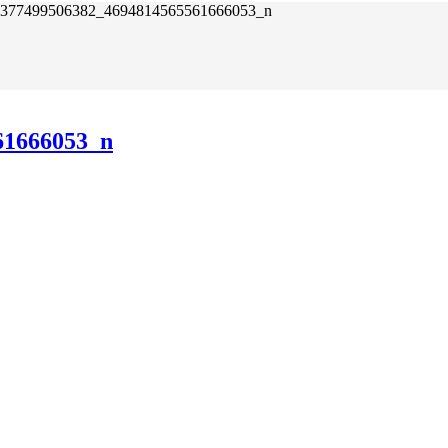
377499506382_4694814565561666053_n
61666053_n