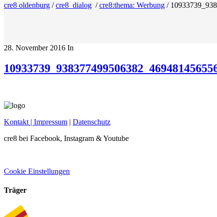
cre8 oldenburg
/
cre8_dialog
/
cre8:thema: Werbung
/
10933739_938
28. November 2016
In
10933739_938377499506382_46948145655
Kontakt
| Impressum
|
Datenschutz
cre8 bei Facebook, Instagram & Youtube
Cookie Einstellungen
Träger