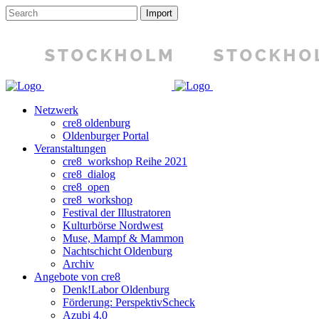
Netzwerk
cre8 oldenburg
Oldenburger Portal
Veranstaltungen
cre8_workshop Reihe 2021
cre8_dialog
cre8_open
cre8_workshop
Festival der Illustratoren
Kulturbörse Nordwest
Muse, Mampf & Mammon
Nachtschicht Oldenburg
Archiv
Angebote von cre8
Denk!Labor Oldenburg
Förderung: PerspektivScheck
Azubi 4.0