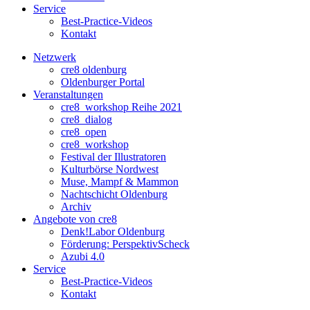
Service
Best-Practice-Videos
Kontakt
Netzwerk
cre8 oldenburg
Oldenburger Portal
Veranstaltungen
cre8_workshop Reihe 2021
cre8_dialog
cre8_open
cre8_workshop
Festival der Illustratoren
Kulturbörse Nordwest
Muse, Mampf & Mammon
Nachtschicht Oldenburg
Archiv
Angebote von cre8
Denk!Labor Oldenburg
Förderung: PerspektivScheck
Azubi 4.0
Service
Best-Practice-Videos
Kontakt