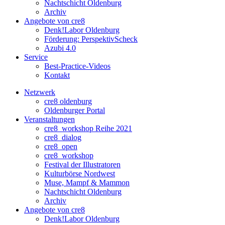
Nachtschicht Oldenburg
Archiv
Angebote von cre8
Denk!Labor Oldenburg
Förderung: PerspektivScheck
Azubi 4.0
Service
Best-Practice-Videos
Kontakt
Netzwerk
cre8 oldenburg
Oldenburger Portal
Veranstaltungen
cre8_workshop Reihe 2021
cre8_dialog
cre8_open
cre8_workshop
Festival der Illustratoren
Kulturbörse Nordwest
Muse, Mampf & Mammon
Nachtschicht Oldenburg
Archiv
Angebote von cre8
Denk!Labor Oldenburg