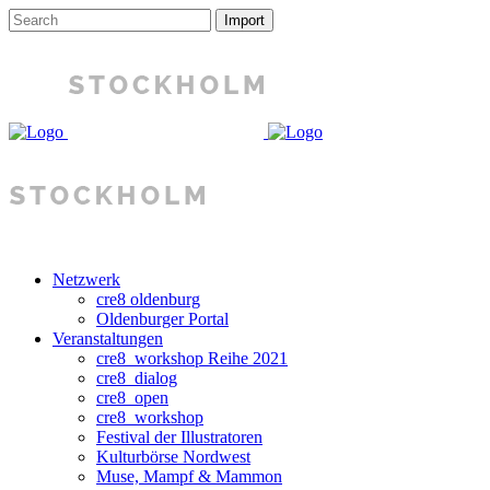
Netzwerk
cre8 oldenburg
Oldenburger Portal
Veranstaltungen
cre8_workshop Reihe 2021
cre8_dialog
cre8_open
cre8_workshop
Festival der Illustratoren
Kulturbörse Nordwest
Muse, Mampf & Mammon