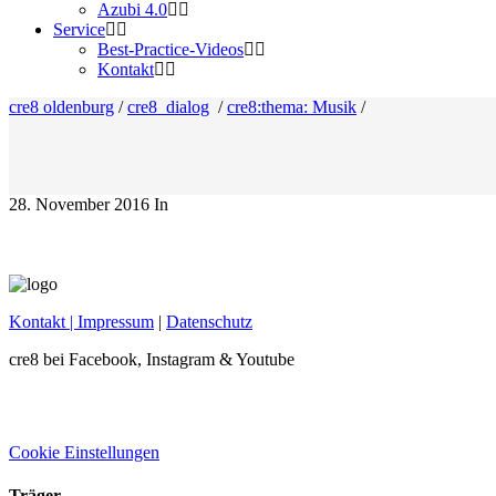
Azubi 4.0
Service
Best-Practice-Videos
Kontakt
cre8 oldenburg
/
cre8_dialog
/
cre8:thema: Musik
/
28. November 2016
In
Kontakt
| Impressum
|
Datenschutz
cre8 bei Facebook, Instagram & Youtube
Cookie Einstellungen
Träger