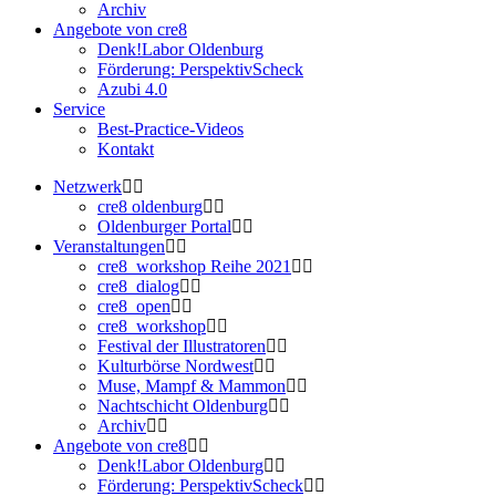
Archiv
Angebote von cre8
Denk!Labor Oldenburg
Förderung: PerspektivScheck
Azubi 4.0
Service
Best-Practice-Videos
Kontakt
Netzwerk
cre8 oldenburg
Oldenburger Portal
Veranstaltungen
cre8_workshop Reihe 2021
cre8_dialog
cre8_open
cre8_workshop
Festival der Illustratoren
Kulturbörse Nordwest
Muse, Mampf & Mammon
Nachtschicht Oldenburg
Archiv
Angebote von cre8
Denk!Labor Oldenburg
Förderung: PerspektivScheck