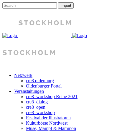
Netzwerk
cre8 oldenburg
Oldenburger Portal
Veranstaltungen
cre8_workshop Reihe 2021
cre8_dialog
cre8_open
cre8_workshop
Festival der Illustratoren
Kulturbörse Nordwest
Muse, Mampf & Mammon