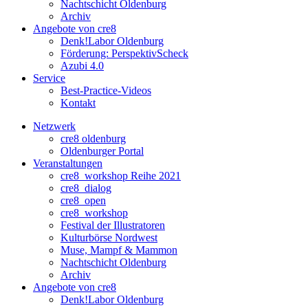
Nachtschicht Oldenburg
Archiv
Angebote von cre8
Denk!Labor Oldenburg
Förderung: PerspektivScheck
Azubi 4.0
Service
Best-Practice-Videos
Kontakt
Netzwerk
cre8 oldenburg
Oldenburger Portal
Veranstaltungen
cre8_workshop Reihe 2021
cre8_dialog
cre8_open
cre8_workshop
Festival der Illustratoren
Kulturbörse Nordwest
Muse, Mampf & Mammon
Nachtschicht Oldenburg
Archiv
Angebote von cre8
Denk!Labor Oldenburg