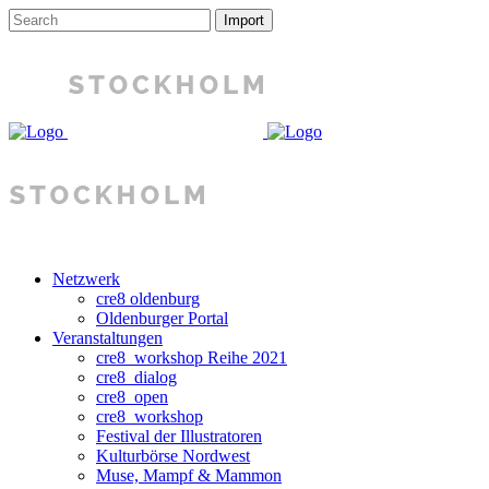
Netzwerk
cre8 oldenburg
Oldenburger Portal
Veranstaltungen
cre8_workshop Reihe 2021
cre8_dialog
cre8_open
cre8_workshop
Festival der Illustratoren
Kulturbörse Nordwest
Muse, Mampf & Mammon