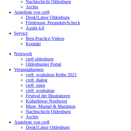
Nachtschicht Oldenburg
Archiv
Angebote von cre8
Denk!Labor Oldenburg
Förderung: PerspektivScheck
Azubi 4.0
Service
Best-Practice-Videos
Kontakt
Netzwerk
cre8 oldenburg
Oldenburger Portal
Veranstaltungen
cre8_workshop Reihe 2021
cre8_dialog
cre8_open
cre8_workshop
Festival der Illustratoren
Kulturbörse Nordwest
Muse, Mampf & Mammon
Nachtschicht Oldenburg
Archiv
Angebote von cre8
Denk!Labor Oldenburg