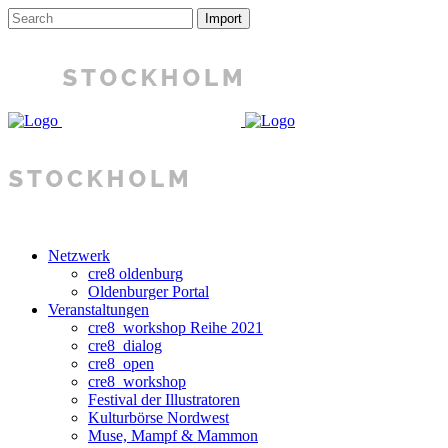
Netzwerk
cre8 oldenburg
Oldenburger Portal
Veranstaltungen
cre8_workshop Reihe 2021
cre8_dialog
cre8_open
cre8_workshop
Festival der Illustratoren
Kulturbörse Nordwest
Muse, Mampf & Mammon