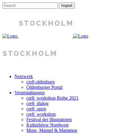
Netzwerk
cre8 oldenburg
Oldenburger Portal
Veranstaltungen
cre8_workshop Reihe 2021
cre8_dialog
cre8_open
cre8_workshop
Festival der Illustratoren
Kulturbörse Nordwest
Muse, Mampf & Mammon