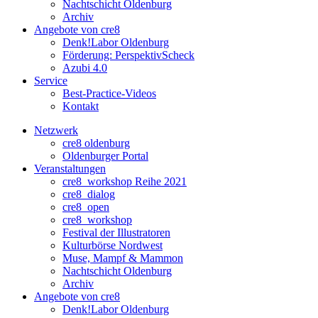
Nachtschicht Oldenburg
Archiv
Angebote von cre8
Denk!Labor Oldenburg
Förderung: PerspektivScheck
Azubi 4.0
Service
Best-Practice-Videos
Kontakt
Netzwerk
cre8 oldenburg
Oldenburger Portal
Veranstaltungen
cre8_workshop Reihe 2021
cre8_dialog
cre8_open
cre8_workshop
Festival der Illustratoren
Kulturbörse Nordwest
Muse, Mampf & Mammon
Nachtschicht Oldenburg
Archiv
Angebote von cre8
Denk!Labor Oldenburg