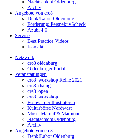
Nachtschicht Oldenburg
Archiv
Angebote von cre8
Denk!Labor Oldenburg
Förderung: PerspektivScheck
Azubi 4.0
Service
Best-Practice-Videos
Kontakt
Netzwerk
cre8 oldenburg
Oldenburger Portal
Veranstaltungen
cre8_workshop Reihe 2021
cre8_dialog
cre8_open
cre8_workshop
Festival der Illustratoren
Kulturbörse Nordwest
Muse, Mampf & Mammon
Nachtschicht Oldenburg
Archiv
Angebote von cre8
Denk!Labor Oldenburg