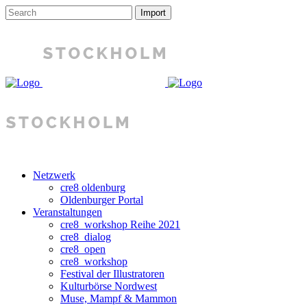
Netzwerk
cre8 oldenburg
Oldenburger Portal
Veranstaltungen
cre8_workshop Reihe 2021
cre8_dialog
cre8_open
cre8_workshop
Festival der Illustratoren
Kulturbörse Nordwest
Muse, Mampf & Mammon