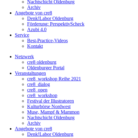
Nachtschicht Oldenburg
Archiv
Angebote von cre8
Denk!Labor Oldenburg
Förderung: PerspektivScheck
Azubi 4.0
Service
Best-Practice-Videos
Kontakt
Netzwerk
cre8 oldenburg
Oldenburger Portal
Veranstaltungen
cre8_workshop Reihe 2021
cre8_dialog
cre8_open
cre8_workshop
Festival der Illustratoren
Kulturbörse Nordwest
Muse, Mampf & Mammon
Nachtschicht Oldenburg
Archiv
Angebote von cre8
Denk!Labor Oldenburg