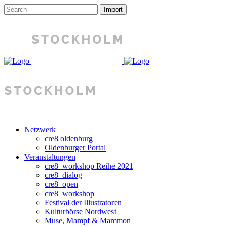
Netzwerk
cre8 oldenburg
Oldenburger Portal
Veranstaltungen
cre8_workshop Reihe 2021
cre8_dialog
cre8_open
cre8_workshop
Festival der Illustratoren
Kulturbörse Nordwest
Muse, Mampf & Mammon