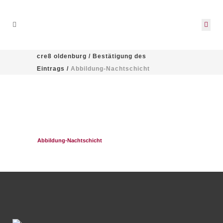
cre8 oldenburg
/
Bestätigung des
Eintrags
/
Abbildung-Nachtschicht
3. Juni 2020
In
Abbildung-Nachtschicht