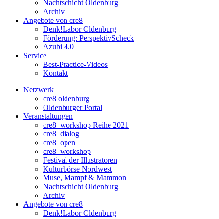
Nachtschicht Oldenburg
Archiv
Angebote von cre8
Denk!Labor Oldenburg
Förderung: PerspektivScheck
Azubi 4.0
Service
Best-Practice-Videos
Kontakt
Netzwerk
cre8 oldenburg
Oldenburger Portal
Veranstaltungen
cre8_workshop Reihe 2021
cre8_dialog
cre8_open
cre8_workshop
Festival der Illustratoren
Kulturbörse Nordwest
Muse, Mampf & Mammon
Nachtschicht Oldenburg
Archiv
Angebote von cre8
Denk!Labor Oldenburg