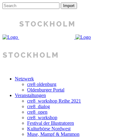
Netzwerk
cre8 oldenburg
Oldenburger Portal
Veranstaltungen
cre8_workshop Reihe 2021
cre8_dialog
cre8_open
cre8_workshop
Festival der Illustratoren
Kulturbörse Nordwest
Muse, Mampf & Mammon