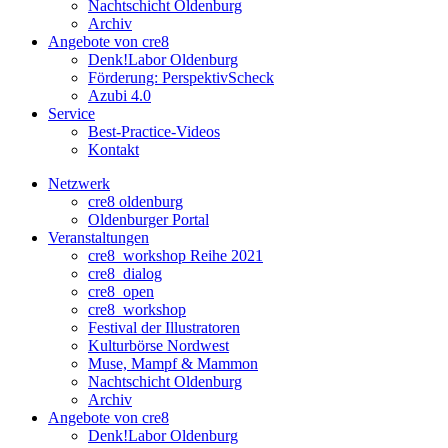
Nachtschicht Oldenburg
Archiv
Angebote von cre8
Denk!Labor Oldenburg
Förderung: PerspektivScheck
Azubi 4.0
Service
Best-Practice-Videos
Kontakt
Netzwerk
cre8 oldenburg
Oldenburger Portal
Veranstaltungen
cre8_workshop Reihe 2021
cre8_dialog
cre8_open
cre8_workshop
Festival der Illustratoren
Kulturbörse Nordwest
Muse, Mampf & Mammon
Nachtschicht Oldenburg
Archiv
Angebote von cre8
Denk!Labor Oldenburg