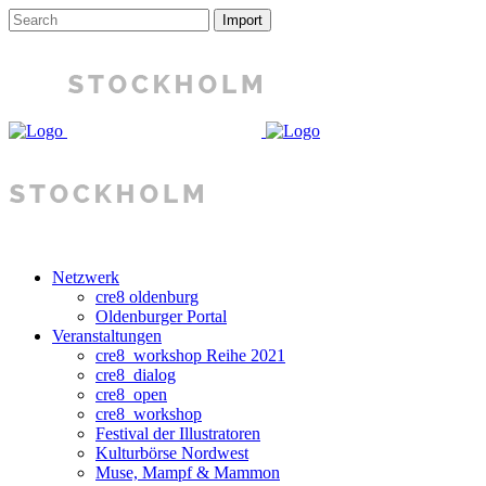
Netzwerk
cre8 oldenburg
Oldenburger Portal
Veranstaltungen
cre8_workshop Reihe 2021
cre8_dialog
cre8_open
cre8_workshop
Festival der Illustratoren
Kulturbörse Nordwest
Muse, Mampf & Mammon